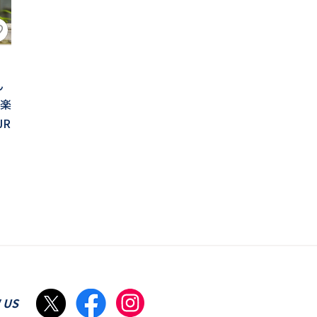
ん
て楽
JR
 US