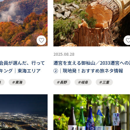
2025.08.28
会員が選んだ、行って
遷宮を支える御杣山／2033遷宮への
キング｜東海エリア
②｜現地発！おすすめ旅ネタ情報
阜
東海
長野
岐阜
三重