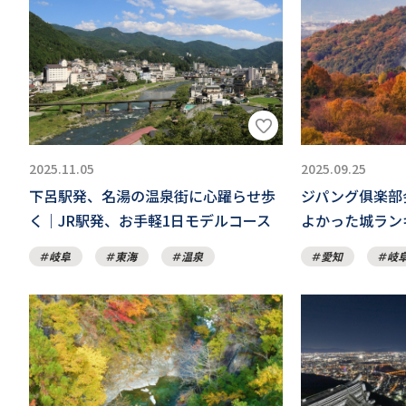
2025.11.05
2025.09.25
下呂駅発、名湯の温泉街に心躍らせ歩
ジパング俱楽部
く｜JR駅発、お手軽1日モデルコース
よかった城ラン
岐阜
東海
温泉
愛知
岐