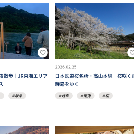
2026.02.25
夜散歩｜JR東海エリア
日本鉄道桜名所・⾼⼭本線―桜咲く
ス
騨路をゆく
ス
岐阜
岐阜
東海
桜