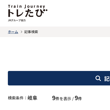
ホーム
記事検索
記
9
9
岐阜
検索条件：
件
を表示 /
件