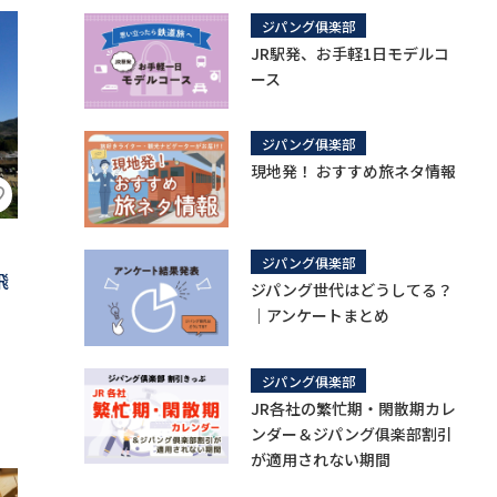
ジパング俱楽部
JR駅発、お手軽1日モデルコ
ース
ジパング俱楽部
現地発！ おすすめ旅ネタ情報
ジパング俱楽部
⾶
ジパング世代はどうしてる？
｜アンケートまとめ
ジパング俱楽部
JR各社の繁忙期・閑散期カレ
ンダー＆ジパング俱楽部割引
が適用されない期間