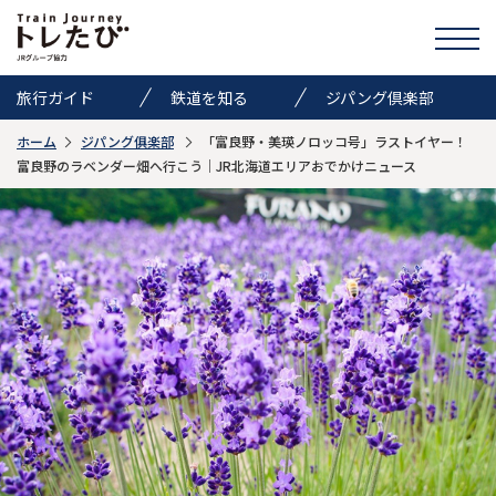
旅行ガイド
鉄道を知る
ジパング倶楽部
ホーム
ジパング俱楽部
「富良野・美瑛ノロッコ号」ラストイヤー！
きっぷ情報
ニュース
イベント
富良野のラベンダー畑へ行こう｜JR北海道エリアおでかけニュース
検索
トレたびのススメ
お気に入り
お問い合わせ
Global