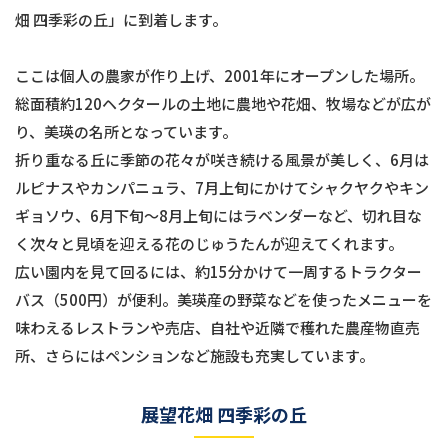
畑 四季彩の丘」に到着します。
ここは個人の農家が作り上げ、2001年にオープンした場所。
総面積約120ヘクタールの土地に農地や花畑、牧場などが広が
り、美瑛の名所となっています。
折り重なる丘に季節の花々が咲き続ける風景が美しく、6月は
ルピナスやカンパニュラ、7月上旬にかけてシャクヤクやキン
ギョソウ、6月下旬〜8月上旬にはラベンダーなど、切れ目な
く次々と見頃を迎える花のじゅうたんが迎えてくれます。
広い園内を見て回るには、約15分かけて一周するトラクター
バス（500円）が便利。美瑛産の野菜などを使ったメニューを
味わえるレストランや売店、自社や近隣で穫れた農産物直売
所、さらにはペンションなど施設も充実しています。
展望花畑 四季彩の丘