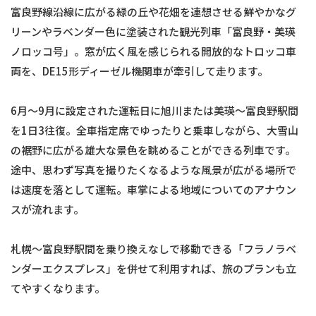
富良野線沿線に広がる緑の丘や花畑を連想させる鮮やかなグ
リーンやラベンダー色に塗装された観光列車「富良野・美瑛
ノロッコ号」。窓が広く風を感じられる開放的なトロッコ車
両を、DE15形ディーゼル機関車が牽引して走ります。
6月〜9月に設定された運転日に旭川または美瑛〜富良野駅間
を1日3往復。全車指定席でゆったりと乗車しながら、大雪山
の裾野に広がる雄大な景色を眺めることができる列車です。
途中、思わず写真を撮りたくなるような風景が広がる場所で
は速度を落として運転。車掌による地域についてのアナウン
スが流れます。
札幌〜富良野駅間を乗り換えなしで移動できる「フラノラベ
ンダーエクスプレス」を併せて利用すれば、旅のプランも立
てやすくなります。