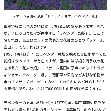
ファーム富田の原点「トラディショナルラベンダー畑」
富良野線には花の見頃にだけ現れる幻の駅があります。それ
が、ノロッコ号だけが停車する「ラベンダー畑駅」。ここで
降りれば、富良野エリアの代表的な花畑のひとつ「ファーム
富田」まで徒歩約7分です。
1958（昭和33）年にラベンダー栽培を始めた富田家が育てた
花畑はラベンダーが有名ですが、園内には球根や四季咲の花
を植えた「花人の畑」、ファーム富田の原点である「トラデ
ィショナルラベンダー畑」、宿根草や果樹など多彩な植物が
育つ「マザーズガーデン」など、それぞれに名づけられた13
の花畑があり、秋にかけて約100種もの花が咲き誇ります。
ラベンダーの見頃は6月中旬〜7月下旬頃。開花時期や花色が
少しずつ異なる5品種のラベンダー「濃紫早咲（のうしはやざ