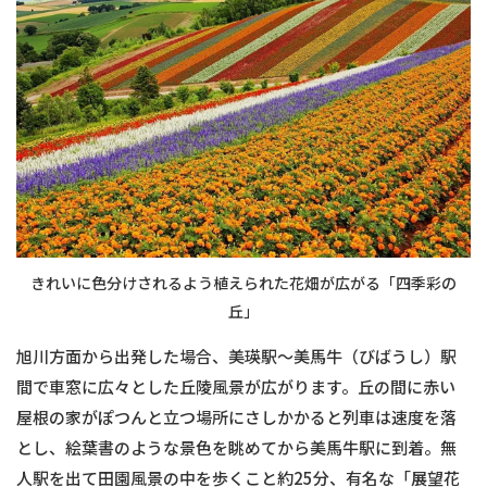
きれいに色分けされるよう植えられた花畑が広がる「四季彩の
丘」
旭川方面から出発した場合、美瑛駅〜美馬牛（びばうし）駅
間で車窓に広々とした丘陵風景が広がります。丘の間に赤い
屋根の家がぽつんと立つ場所にさしかかると列車は速度を落
とし、絵葉書のような景色を眺めてから美馬牛駅に到着。無
人駅を出て田園風景の中を歩くこと約25分、有名な「展望花