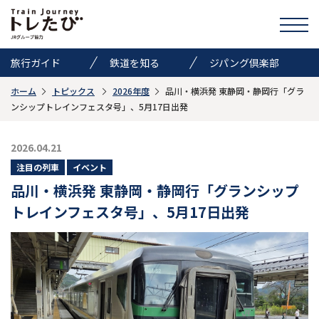
旅行ガイド
鉄道を知る
ジパング倶楽部
ホーム
トピックス
2026年度
品川・横浜発 東静岡・静岡行「グラ
きっぷ情報
ニュース
イベント
ンシップトレインフェスタ号」、5月17日出発
検索
2026.04.21
注目の列車
イベント
トレたびのススメ
品川・横浜発 東静岡・静岡行「グランシップ
お気に入り
トレインフェスタ号」、5月17日出発
お問い合わせ
Global