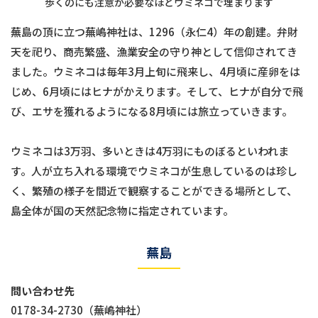
歩くのにも注意が必要なほどウミネコで埋まります
蕪島の頂に立つ蕪嶋神社は、1296（永仁4）年の創建。弁財
天を祀り、商売繁盛、漁業安全の守り神として信仰されてき
ました。ウミネコは毎年3月上旬に飛来し、4月頃に産卵をは
じめ、6月頃にはヒナがかえります。そして、ヒナが自分で飛
び、エサを獲れるようになる8月頃には旅立っていきます。
ウミネコは3万羽、多いときは4万羽にものぼるといわれま
す。人が立ち入れる環境でウミネコが生息しているのは珍し
く、繁殖の様子を間近で観察することができる場所として、
島全体が国の天然記念物に指定されています。
蕪島
問い合わせ先
0178-34-2730（蕪嶋神社）