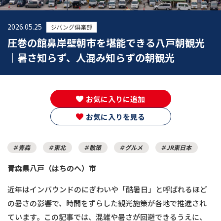
2026.05.25
ジパング俱楽部
圧巻の館鼻岸壁朝市を堪能できる八戸朝観光
｜暑さ知らず、人混み知らずの朝観光
お気に入りに追加
お気に入りを見る
青森
東北
散策
グルメ
JR東日本
青森県八戸（はちのへ）市
近年はインバウンドのにぎわいや「酷暑日」と呼ばれるほど
の暑さの影響で、時間をずらした観光施策が各地で推進され
ています。この記事では、混雑や暑さが回避できるうえに、