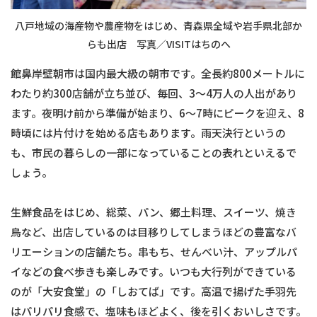
八戸地域の海産物や農産物をはじめ、青森県全域や岩手県北部か
らも出店 写真／VISITはちのへ
館鼻岸壁朝市は国内最大級の朝市です。全長約800メートルに
わたり約300店舗が立ち並び、毎回、3～4万人の人出があり
ます。夜明け前から準備が始まり、6～7時にピークを迎え、8
時頃には片付けを始める店もあります。雨天決行というの
も、市民の暮らしの一部になっていることの表れといえるで
しょう。
生鮮食品をはじめ、総菜、パン、郷土料理、スイーツ、焼き
鳥など、出店しているのは目移りしてしまうほどの豊富なバ
リエーションの店舗たち。串もち、せんべい汁、アップルパ
イなどの食べ歩きも楽しみです。いつも大行列ができている
のが「大安食堂」の「しおてば」です。高温で揚げた手羽先
はパリパリ食感で、塩味もほどよく、後を引くおいしさです。