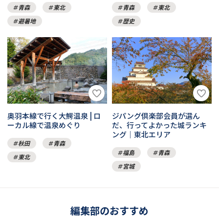
青森
東北
青森
東北
避暑地
歴史
奥羽本線で行く大鰐温泉 | ロ
ジパング倶楽部会員が選ん
ーカル線で温泉めぐり
だ、行ってよかった城ランキ
ング｜東北エリア
秋田
青森
福島
青森
東北
宮城
編集部のおすすめ