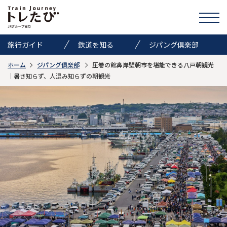
旅行ガイド
鉄道を知る
ジパング倶楽部
ホーム
ジパング俱楽部
圧巻の館鼻岸壁朝市を堪能できる八戸朝観光
きっぷ情報
ニュース
イベント
｜暑さ知らず、人混み知らずの朝観光
検索
トレたびのススメ
お気に入り
お問い合わせ
Global