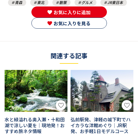
青森
東北
散策
グルメ
JR東日本
お気に入りに追加
お気に入りを見る
関連する記事
水と緑溢れる奥入瀬・十和田
弘前駅発、津軽の城下町でハ
湖で涼しい夏を｜現地発！お
イカラな洋館めぐり｜JR駅
すすめ旅ネタ情報
発、お手軽1日モデルコース