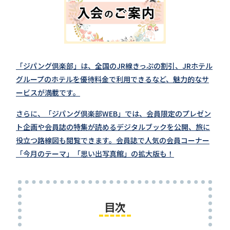
「ジパング倶楽部」は、全国のJR線きっぷの割引、JRホテル
グループのホテルを優待料金で利用できるなど、魅力的なサ
ービスが満載です。
さらに、「ジパング倶楽部WEB」では、会員限定のプレゼン
ト企画や会員誌の特集が読めるデジタルブックを公開、旅に
役立つ路線図も閲覧できます。会員誌で人気の会員コーナー
「今月のテーマ」「思い出写真館」の拡大版も！
目次