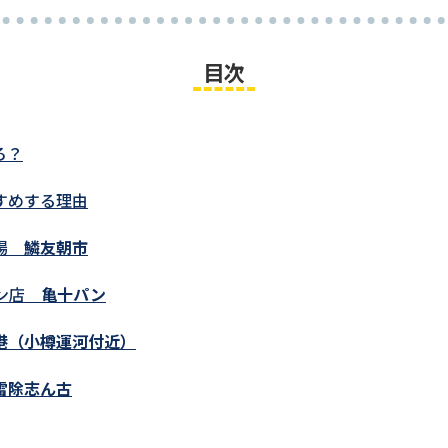
目次
ろ？
すめする理由
市場
鱗友朝市
パン店
亀十パン
港（小樽運河付近）
雷除志ん古