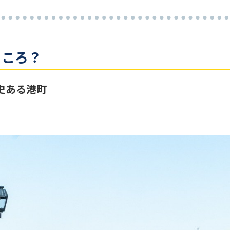
ところ？
史ある港町