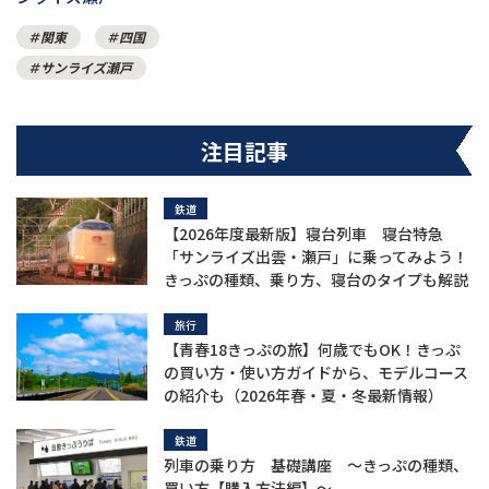
関東
四国
サンライズ瀬戸
注目記事
鉄道
【2026年度最新版】寝台列車 寝台特急
「サンライズ出雲・瀬戸」に乗ってみよう！
きっぷの種類、乗り方、寝台のタイプも解説
旅行
【青春18きっぷの旅】何歳でもOK！きっぷ
の買い方・使い方ガイドから、モデルコース
の紹介も（2026年春・夏・冬最新情報）
鉄道
列車の乗り方 基礎講座 ～きっぷの種類、
買い方【購入方法編】～