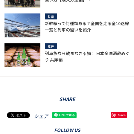
鉄道
新幹線って何種類ある？全国を走る全10路線
一覧と列車の違いを紹介
旅行
列車旅なら飲まなきゃ損！ 日本全国酒蔵めぐ
り 兵庫編
SHARE
シェア
Save
FOLLOW US