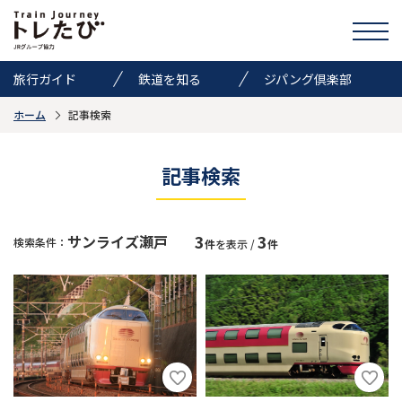
旅行ガイド
鉄道を知る
ジパング倶楽部
ホーム
記事検索
きっぷ情報
ニュース
イベント
検索
記事検索
トレたびのススメ
3
3
サンライズ瀬戸
検索条件：
件
を表示 /
件
お気に入り
お問い合わせ
Global