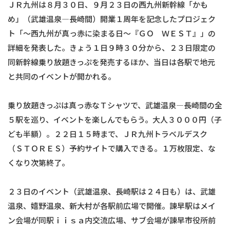
ＪＲ九州は８月３０日、９月２３日の西九州新幹線「かも
め」（武雄温泉―長崎間）開業１周年を記念したプロジェク
ト「～西九州が真っ赤に染まる日～『ＧＯ ＷＥＳＴ』」の
詳細を発表した。きょう１日９時３０分から、２３日限定の
同新幹線乗り放題きっぷを発売するほか、当日は各駅で地元
と共同のイベントが開かれる。
乗り放題きっぷは真っ赤なＴシャツで、武雄温泉―長崎間の全
５駅を巡り、イベントを楽しんでもらう。大人３０００円（子
ども半額）。２２日１５時まで、ＪＲ九州トラベルデスク
（ＳＴＯＲＥＳ）予約サイトで購入できる。１万枚限定、な
くなり次第終了。
２３日のイベント（武雄温泉、長崎駅は２４日も）は、武雄
温泉、嬉野温泉、新大村が各駅前広場で開催。諫早駅はメイ
ン会場が同駅ｉｉｓａ内交流広場、サブ会場が諫早市役所前