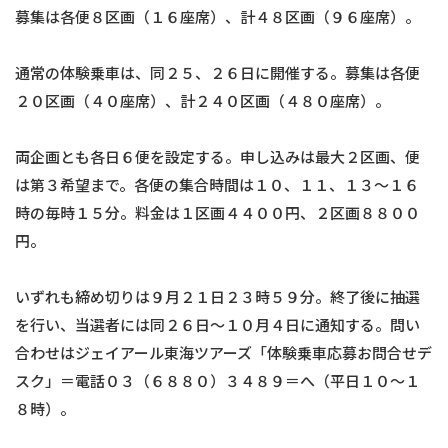
募集は各便８区画（１６座席）、計４８区画（９６座席）。
通常の体験乗車は、同２５、２６日に開催する。募集は各便
２０区画（４０座席）、計２４０区画（４８０座席）。
両企画とも各日６便を設定する。申し込みは最大２区画、便
は第３希望まで。各便の集合時間は１０、１１、１３～１６
時の毎時１５分。料金は１区画４４００円、２区画８８００
円。
いずれも締め切りは９月２１日２３時５９分。終了後に抽選
を行い、当選者には同２６日～１０月４日に通知する。問い
合わせはジェイアール東海ツアーズ「体験乗車応募お問合せデ
スク」＝電話０３（６８８０）３４８９＝へ（平日１０～１
８時）。