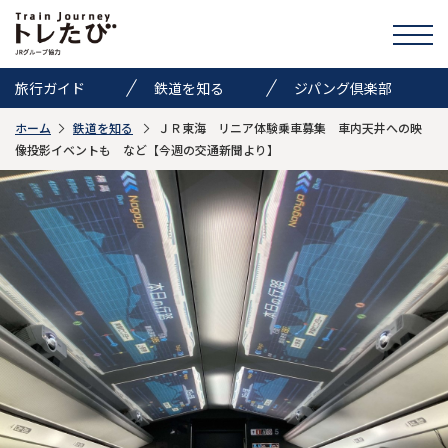
旅行ガイド
鉄道を知る
ジパング倶楽部
ホーム
鉄道を知る
ＪＲ東海 リニア体験乗車募集 車内天井への映
きっぷ情報
ニュース
イベント
像投影イベントも など【今週の交通新聞より】
検索
トレたびのススメ
お気に入り
お問い合わせ
Global