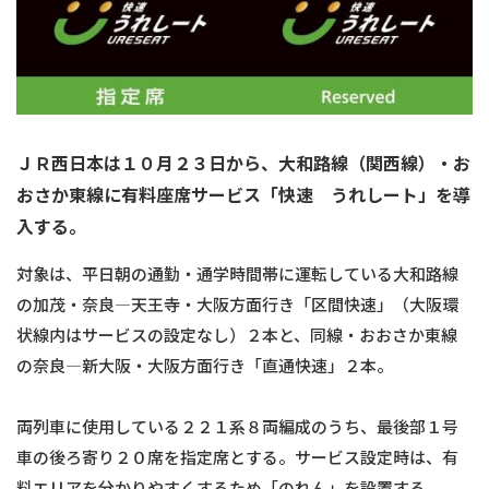
ＪＲ西日本は１０月２３日から、大和路線（関西線）・お
おさか東線に有料座席サービス「快速 うれしート」を導
入する。
対象は、平日朝の通勤・通学時間帯に運転している大和路線
の加茂・奈良―天王寺・大阪方面行き「区間快速」（大阪環
状線内はサービスの設定なし）２本と、同線・おおさか東線
の奈良―新大阪・大阪方面行き「直通快速」２本。
両列車に使用している２２１系８両編成のうち、最後部１号
車の後ろ寄り２０席を指定席とする。サービス設定時は、有
料エリアを分かりやすくするため「のれん」を設置する。