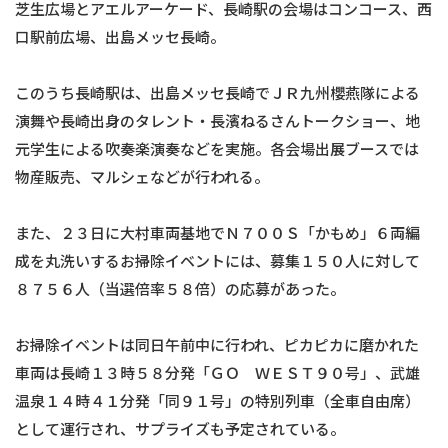
芝生広場とアエルアーケード、長崎駅の会場はコンコース、西
口駅前広場、出島メッセ長崎。
このうち長崎駅は、出島メッセ長崎でＪＲ九州櫻燕隊による
演舞や長崎出身のタレント・長濱ねるさんトークショー、地
元学生による吹奏楽演奏などを実施。各会場出展ブースでは
物産販売、マルシェなどが行われる。
また、２３日に大村車両基地でＮ７００Ｓ「かもめ」６両編
成を丸洗いするお掃除イベントには、募集１５０人に対して
８７５６人（当選倍率５８倍）の応募があった。
お掃除イベントは同日午前中に行われ、ピカピカに磨かれた
車両は長崎１３時５８分発「ＧＯ ＷＥＳＴ９０号」、武雄
温泉１４時４１分発「同９１号」の特別列車（全車自由席）
として運行され、サプライズも予定されている。