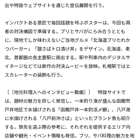
出や特設ウェブサイトを通じた宣伝展開を行う。
インパクトある意匠で毎回話題を呼ぶポスターは、今回も両
者の対決構図で準備する。ブリとサバがにらみ合うととも
に、現地でしか味わえないご当地グルメ「北海道ブリたれか
つバーガー」「銀さばトロ漬け丼」をデザイン。北海道、東
北、首都圏の各主要駅に掲出する。駅や列車内のデジタルサ
イネージなどでは新作の対決ムービーを放映。札幌駅ではエ
スカレーターの装飾も行う。
［［地元料理人へのインタビュー動画］］ 特設サイトで
は、題材の魅力を詳しく発信し、一本釣り漁が盛んな函館市
戸井地区で水揚げされる「函館戸井一本釣活〆鰤」、八戸港
に水揚げされる「八戸前沖さば」といったブランド魚も紹介
する。旅先を選ぶ際の参考に、それぞれを提供するエリア内
店舗や観光・イベント情報も発信。ブリ、サバ料理の魅力を地