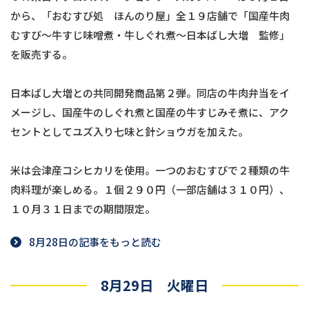
から、「おむすび処 ほんのり屋」全１９店舗で「国産牛肉
むすび～牛すじ味噌煮・牛しぐれ煮～日本ばし大増 監修」
を販売する。
日本ばし大増との共同開発商品第２弾。同店の牛肉弁当をイ
メージし、国産牛のしぐれ煮と国産の牛すじみそ煮に、アク
セントとしてユズ入り七味と針ショウガを加えた。
米は会津産コシヒカリを使用。一つのおむすびで２種類の牛
肉料理が楽しめる。１個２９０円（一部店舗は３１０円）、
１０月３１日までの期間限定。
8月28日の記事をもっと読む
8月29日 火曜日