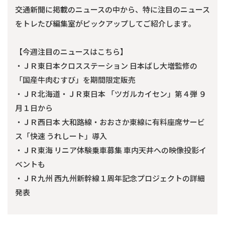
交通新聞に掲載のニュースの中から、特に注目のニュース
をトレたび編集室がピックアップしてご紹介します。
【今週注目のニュースはこちら】
・ＪＲ東日本クロスステーション 日本ばし大増監修の
「国産牛肉むすび」を期間限定販売
・ＪＲ北海道・ＪＲ東日本 「ツガルカイセン」第４弾 ９
月１日から
・ＪＲ西日本 大和路線・おおさか東線に有料座席サービ
ス「快速 うれしート」導入
・ＪＲ東海 リニア体験乗車募集 車内天井への映像投影イ
ベントも
・ＪＲ九州 西九州新幹線１周年記念プロジェクトの詳細
発表