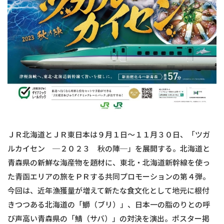
ＪＲ北海道とＪＲ東日本は９月１日～１１月３０日、「ツガ
ルカイセン ─２０２３ 秋の陣─」を展開する。北海道と
青森県の新鮮な海産物を題材に、東北・北海道新幹線を使っ
た青函エリアの旅をＰＲする共同プロモーションの第４弾。
今回は、近年漁獲量が増えて新たな食文化として地元に根付
きつつある北海道の「鰤（ブリ）」、日本一の脂のりとの呼
び声高い青森県の「鯖（サバ）」の対決を演出。ポスター掲