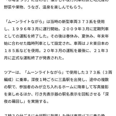
野菜や果物、うなぎ、温泉を楽しんでもらう。
「ムーンライトながら」は当時の新型車両３７３系を使用
し、１９９６年３月に運行開始。２００９年３月に定期列車
としての運転を終了した。その後は春休み、夏休み、年末年
始に合わせた臨時列車として設定され、車両はＪＲ東日本の
１８５系などを使用。２０年３月の運転を最後に、２１年３
月に正式な運転終了が発表された。
ツアーは、「ムーンライトながら」で使用した３７３系（３両
編成）に乗車。深夜１時ごろに三島駅を出発し、途中の複数
の駅で、参加者のみが立ち入れるホームに降車して写真撮影
を楽しめるほか、行き先表示器の駅名表示を回転させる「深
夜の幕回し」を実施する。
７時３０分ごろに大垣駅に到着した後は専用バスに乗り換