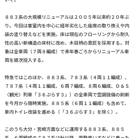
８８３系の大規模リニューアルは２００５年以来約２０年ぶ
り。今回は客室内を中心に経年劣化した座席の取り換えや内
装の塗り替えなどを実施。床は現在のフローリングから耐久
性の高い新構造の床材に改め、木目柄の意匠を採用する。対
象は全車両（７両８編成）で来年春ごろからリニューアル車
両を順次投入する。
特急ではこのほか、８８３系、７８３系（４両１１編成）、
７８７系（４両１１編成、６両７編成、８両６編成、Ｄ＆Ｓ
〈観光〉列車「３６ぷらす３」）の全車両で空調設備の刷新
を今月から随時実施。８８５系（６両１１編成）も含めて、
車内トイレ改装を進める（「３６ぷらす３」を除く）。
このうち大分・宮崎方面などに運用する８８３系、８８５
系、６両編成の７８７系は秋以降、電動車いすなどに乗った