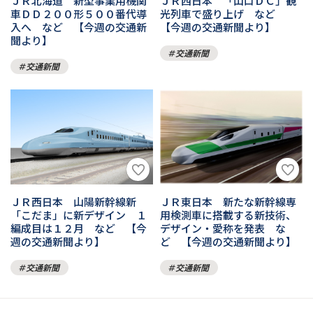
ＪＲ北海道 新型事業用機関
ＪＲ西日本 「山口ＤＣ」観
車ＤＤ２００形５００番代導
光列車で盛り上げ など
入へ など 【今週の交通新
【今週の交通新聞より】
聞より】
交通新聞
交通新聞
ＪＲ西日本 山陽新幹線新
ＪＲ東日本 新たな新幹線専
「こだま」に新デザイン １
用検測車に搭載する新技術、
編成目は１２月 など 【今
デザイン・愛称を発表 な
週の交通新聞より】
ど 【今週の交通新聞より】
交通新聞
交通新聞