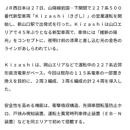
ＪＲ西日本は２７日、山陽線岩国―下関間で２２７系５００
番代新型車両「Ｋｉｚａｓｈｉ（きざし）」の営業運転を開
始し、新山口駅で出発式を行った。Ｋｉｚａｓｈｉは山口エ
リアで４５年ぶりとなる新型車両で、車体には「維新の陽
光」をコンセプトに、夜明け前の漆黒と差し込む光の金色の
ラインがあしらわれている。
Ｋｉｚａｓｈｉは、岡山エリアなどで運転中の２２７系近郊
形直流電車がベース。今回は既存の１１５系電車の一部置き
換えを目的に、２両３編成、３両６編成の計２４両を導入し
た。
安全性を高める機能は、衝撃吸収構造、先頭車間転落防止ホ
ロ、戸挟み検知装置、運転士異常時列車停止装置（ＥＢ―Ｎ
装置）などを同エリアで初めて搭載する。