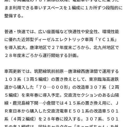
まま利用できる車いすスペースを１編成に１カ所ずつ段階的に
整備する。
普通・快速では、広い座面幅など快適性や安全性、環境性能
に優れた近郊型ディーゼルエレクトリック車両「ＹＣ１系」
を導入拡大。唐津地区で２７年度末ごろから、北九州地区で
２８年度末ごろから運行開始する計画。
車両更新では、筑肥線筑前前原―唐津線西唐津間で運用する
１０３系（３両５編成）の置き換えとして、東京臨海高速鉄
道から購入した「７０―０００形」の改造車３０７系（２両
５編成）を来年春に導入予定。交直流セクションのある山陽
線・鹿児島線下関―小倉間では４１５系の置き換え用に、Ｊ
Ｒ東日本から購入した交直流電車Ｅ５０１系の改造車５０１
系（４両２編成）を２８年春に投入する。３０７系、５０１
系の各１編成は、同社キャラクター「キューポちゃん」を外