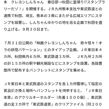
本 クレヨンしんちゃん 春日部→秋田に里帰り⁉スタンプラ
リーだゾ！」を開催する。ＪＲ九州熊本支社や東武鉄道との
連携で秋田、埼玉、熊本の３県にまたがる広域エリアにスタ
ンプを設置し、しんちゃんゆかりの地を巡る企画で秋田を盛
り上げる。９月３０日まで。
７月３１日公開の「映画クレヨンしんちゃん 奇々怪々！オ
ラの妖怪バケ～ション」とのタイアップ企画。ＪＲ東日本４
カ所、秋田県内６カ所、東武鉄道３カ所、 ＪＲ九州２カ所
の計１５カ所の駅や観光施設などにスタンプを設置。各設置
箇所で配布するパンフレットにスタンプを集める。
ＪＲ東日本と東武鉄道のスタンプを各１カ所獲得して指定の
賞品引き換え場所へパンフレットを持参すると、「ＪＲ東日
本賞」のアクリルキーホルダー（先着１０００個）、東武鉄
道の全３カ所で「東武鉄道賞」のクリアファイル（同２００