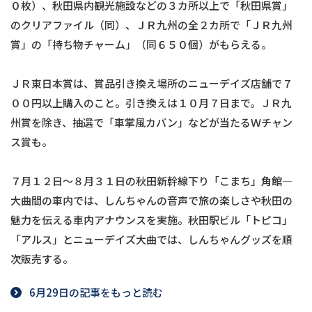
０枚）、秋田県内観光施設などの３カ所以上で「秋田県賞」
のクリアファイル（同）、ＪＲ九州の全２カ所で「ＪＲ九州
賞」の「持ち物チャーム」（同６５０個）がもらえる。
ＪＲ東日本賞は、賞品引き換え場所のニューデイズ店舗で７
００円以上購入のこと。引き換えは１０月７日まで。ＪＲ九
州賞を除き、抽選で「車掌風カバン」などが当たるＷチャン
ス賞も。
７月１２日～８月３１日の秋田新幹線下り「こまち」角館―
大曲間の車内では、しんちゃんの音声で旅の楽しさや秋田の
魅力を伝える車内アナウンスを実施。秋田駅ビル「トピコ」
「アルス」とニューデイズ大曲では、しんちゃんグッズを順
次販売する。
6月29日の記事をもっと読む