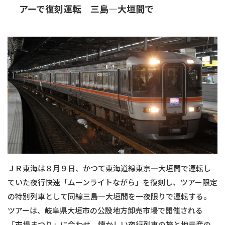
アーで復刻運転 三島―大垣間で
ＪＲ東海は８月９日、かつて東海道線東京―大垣間で運転し
ていた夜行快速「ムーンライトながら」を復刻し、ツアー限定
の特別列車として同線三島―大垣間を一夜限りで運転する。
ツアーは、岐阜県大垣市の公設地方卸売市場で開催される
「市場まつり」に合わせ、懐かしい夜行列車の旅と地元産の