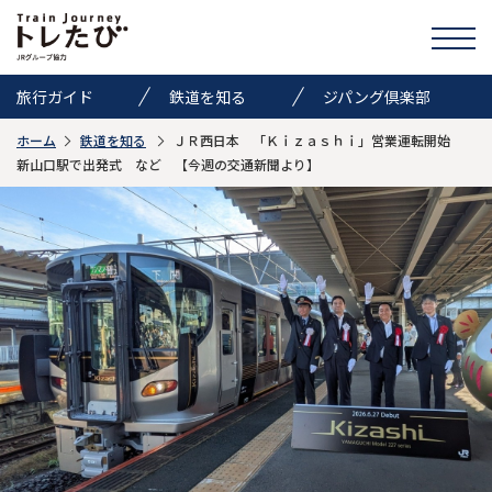
旅行ガイド
鉄道を知る
ジパング倶楽部
ホーム
鉄道を知る
ＪＲ西日本 「Ｋｉｚａｓｈｉ」営業運転開始
きっぷ情報
ニュース
イベント
新山口駅で出発式 など 【今週の交通新聞より】
検索
トレたびのススメ
お気に入り
お問い合わせ
Global