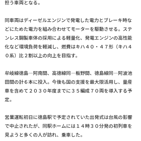
担う車両となる。
同車両はディーゼルエンジンで発電した電力とブレーキ時な
どにためた電力を組み合わせてモーターを駆動させる。ステ
ンレス鋼製車体の採用による軽量化、発電エンジンの高性能
化など環境負荷を軽減し、燃費はキハ４０・４７形（キハ４
０系）比２割以上の向上を目指す。
牟岐線徳島―阿南間、高徳線同―板野間、徳島線同―阿波池
田間の計６本に投入。今後も国の支援を最大限活用し、量産
車を含めて２０３０年度までに３５編成７０両を導入する予
定。
営業運転初日に徳島駅で予定されていた出発式は台風の影響
で中止されたが、同駅ホームには１４時３０分発の初列車を
見ようと多くの人が訪れ、乗車した。