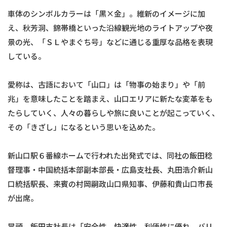
車体のシンボルカラーは「黒×金」。維新のイメージに加
え、秋芳洞、錦帯橋といった沿線観光地のライトアップや夜
景の光、「ＳＬやまぐち号」などに通じる重厚な品格を表現
している。
愛称は、古語において「山口」は「物事の始まり」や「前
兆」を意味したことを踏まえ、山口エリアに新たな変革をも
たらしていく、人々の暮らしや旅に良いことが起こっていく、
その「きざし」になるという思いを込めた。
新山口駅６番線ホームで行われた出発式では、同社の飯田稔
督理事・中国統括本部副本部長・広島支社長、丸田浩介新山
口統括駅長、来賓の村岡嗣政山口県知事、伊藤和貴山口市長
が出席。
冒頭、飯田支社長は「安全性、快適性、利便性に優れ、バリ