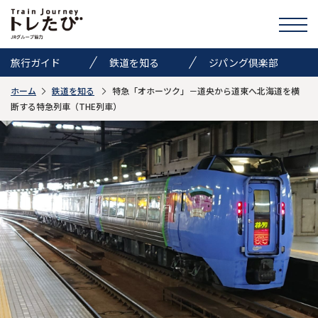
旅行ガイド
鉄道を知る
ジパング倶楽部
ホーム
鉄道を知る
特急「オホーツク」－道央から道東へ北海道を横
きっぷ情報
ニュース
イベント
断する特急列車（THE列車）
検索
トレたびのススメ
お気に入り
お問い合わせ
Global