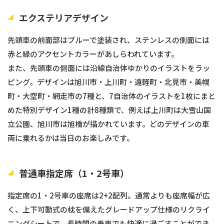
エクステリアデザイン
先頭車の前面部はブルーで塗装され、ステンレスの側面には
赤と緑のアクセントカラーがあしらわれています。
また、先頭車の側面には沿線自治体ゆかりのイラストをラッ
ピング。デザインは旭川市・上川町・遠軽町・北見市・美幌
町・大空町・網走市の7種と、7自治体のイラストを1枚にまと
めた特別デザイン1種の計8種類で、例えば上川町は大雪山国
立公園、旭川市は旭橋が描かれています。どのデザインの車
両に乗れるかは当日のお楽しみです。
普通車指定席（1・2号車）
指定席の1・2号車の座席は2+2配列。通常よりも座席幅が広
く、上下可動式の枕を備えたグレードアップ仕様のリクライ
ニングシートで、長時間の乗車でも快適に過ごすことができ