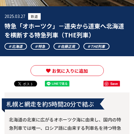
2025.03.27
鉄道
特急「オホーツク」－道央から道東へ北海道
を横断する特急列車（THE列車）
北海道
特急
佐藤正晃
THE列車
お気に入りに追加
Save
札幌と網走を約5時間20分で結ぶ
北海道の北東に広がるオホーツク海に由来し、国内の特
急列車では唯一、ロシア語に由来する列車名を持つ特急