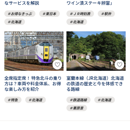
なサービスを解説
ワイン漬ステーキ辨當」
お得なきっぷ
東日本
ＪＲ時刻表
駅弁
北海道
北海道
全席指定席！ 特急北斗の乗り
室蘭本線（JR北海道）北海道
方は？車両や料金体系、お得
の鉄道の歴史と今を体感でき
な楽しみ方を紹介
る路線
特急
北海道
鉄道路線
北海道
栗原景