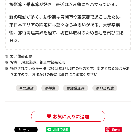
撮影旅・乗車旅が好き。最近は吞み鉄にもハマっている。
親の転勤が多く、幼少期は盛岡市や東京都で過ごしたため、
東日本エリアの鉄道には並々ならぬ思いがある。大学卒業
後、旅行関連業界を経て、現在は取材のため各地を飛び回る
日々。
※
文／佐藤正晃
※
写真／JR北海道、網走市観光協会
※
掲載されているデータは2025年3月現在のものです。変更となる場合があ
りますので、お出かけの際には事前にご確認ください
北海道
特急
佐藤正晃
THE列車
お気に入りに追加
Save