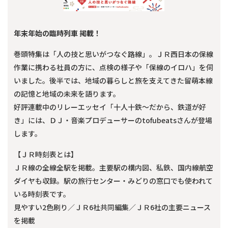
年末年始の臨時列車 掲載！
巻頭特集は「人の技と思いがつなぐ路線」。ＪＲ西日本の保線
作業に携わる社員の方に、点検の様子や「保線のイロハ」を伺
いました。後半では、地域の暮らしと旅を支えてきた留萌本線
の記憶と地域の未来を語ります。
好評連載中のリレーエッセイ「十人十鉄～だから、鉄道が好
き」には、ＤＪ・音楽プロデューサーのtofubeatsさんが登場
します。
【ＪＲ時刻表とは】
ＪＲ線の全線全駅を掲載。主要駅の構内図、私鉄、国内線航空
ダイヤも収録。駅の旅行センター・みどりの窓口でも使われて
いる時刻表です。
見やすい2色刷り／ＪＲ6社共同編集／ＪＲ6社の主要ニュース
を掲載