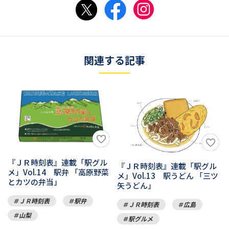
関連する記事
『ＪＲ時刻表』連載「駅グル
『ＪＲ時刻表』連載「駅グル
メ」Vol.14 駅弁 「高原野菜
メ」Vol.13 駅うどん 「三ツ
とカツの弁当」
矢うどん」
ＪＲ時刻表
駅弁
ＪＲ時刻表
広島
山梨
駅グルメ