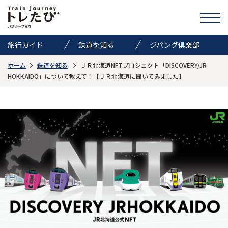
旅行ガイド
鉄道を知る
ジパング倶楽部
ホーム
鉄道を知る
ＪＲ北海道NFTプロジェクト「DISCOVERY/JR
きっぷ情報
ニュース
イベント
HOKKAIDO」について教えて！【ＪＲ北海道に聞いてみました】
検索
トレたびのススメ
お気に入り
お問い合わせ
Global