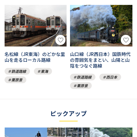
山口線（JR西日本）国鉄時代
名松線（JR東海）のどかな里
の雰囲気をまとい、山陽と山
山を走るローカル路線
陰をつなぐ路線
鉄道路線
東海
鉄道路線
西日本
栗原景
栗原景
ピックアップ