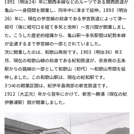
1891（明治24）年に関西本線などのルーツである関西鉄道が
亀山〜一身田間を開業し、同年中に津まで延伸。1893（明治
26）年に、現在の参宮線の前身である参宮鉄道によって津〜
相可（後に相可口を経て多気と改称）〜宮川間が開業しまし
た。こうした歴史的経緯から、亀山駅〜多気駅間は紀勢本線
が全通するまで参宮線の一部とされていました。
次に開業したのは、和歌山県側です。1903（明治36）年3
月、現在の和歌山線の前身である紀和鉄道が、奈良県の五条
駅からの路線の一部として和歌山（初代）〜和歌山市間を延
伸しました。この和歌山駅は、現在の紀和駅です。
3つめの開業区間は、紀伊半島南部の新宮鉄道です。
1912（大正元）年から翌年にかけて、新宮〜勝浦（現在の紀
伊勝浦駅）間が開業しました。