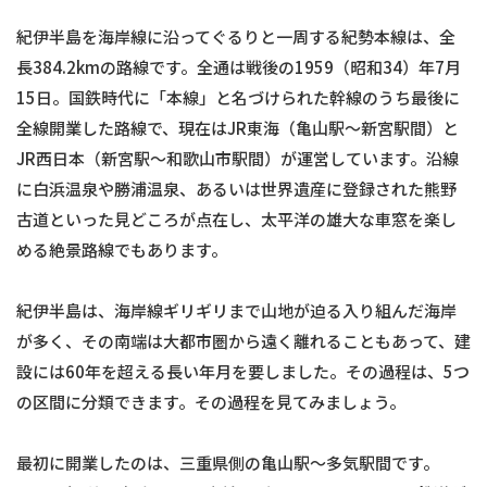
紀伊半島を海岸線に沿ってぐるりと一周する紀勢本線は、全
長384.2kmの路線です。全通は戦後の1959（昭和34）年7月
15日。国鉄時代に「本線」と名づけられた幹線のうち最後に
全線開業した路線で、現在はJR東海（亀山駅〜新宮駅間）と
JR西日本（新宮駅〜和歌山市駅間）が運営しています。沿線
に白浜温泉や勝浦温泉、あるいは世界遺産に登録された熊野
古道といった見どころが点在し、太平洋の雄大な車窓を楽し
める絶景路線でもあります。
紀伊半島は、海岸線ギリギリまで山地が迫る入り組んだ海岸
が多く、その南端は大都市圏から遠く離れることもあって、建
設には60年を超える長い年月を要しました。その過程は、5つ
の区間に分類できます。その過程を見てみましょう。
最初に開業したのは、三重県側の亀山駅〜多気駅間です。