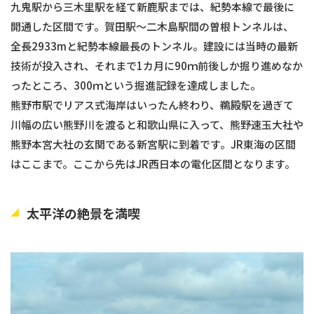
九鬼駅から三木里駅を経て新鹿駅までは、紀勢本線で最後に
開通した区間です。賀田駅〜二木島駅間の曽根トンネルは、
全長2933mと紀勢本線最長のトンネル。建設には当時の最新
技術が投入され、それまで1カ月に90ｍ前後しか掘り進めなか
ったところ、300ｍという掘進記録を達成しました。
熊野市駅でリアス式海岸はいったん終わり、鵜殿駅を過ぎて
川幅の広い熊野川を渡ると和歌山県に入って、熊野速玉大社や
熊野本宮大社の玄関である新宮駅に到着です。JR東海の区間
はここまで。ここから先はJR西日本の電化区間となります。
太平洋の絶景を満喫