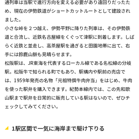
通列車は当駅で進行方向を変える必要があり遠回りだったた
め、現在の伊勢鉄道がショートカットルートとして建設され
ました。
小さな峠を２つ越え、伊勢平野に降りた列車は、その伊勢鉄
道と合流し、近鉄名古屋線をくぐって津駅に到着します。しば
らく近鉄と並走し、高茶屋駅を過ぎると田園地帯に出て、右
手には鈴鹿山脈も見晴らせます。
松阪駅は、JR東海を代表するローカル線である名松線の分岐
駅。松阪牛で知られる町でもあり、駅構内や駅前の売店で
は、1959年発売の名物「元祖特撰牛肉弁当」をはじめ、牛肉
を使った駅弁を購入できます。紀勢本線内では、この先和歌
山駅まで駅弁を日常的に販売している駅はないので、ぜひチ
ェックしてみてください。
1駅区間で一気に海岸まで駆け下りる