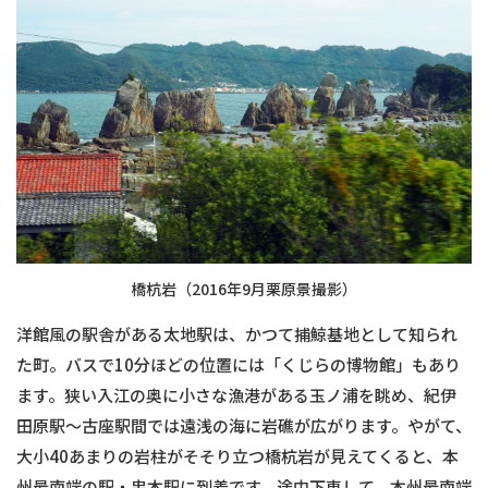
橋杭岩（2016年9月栗原景撮影）
洋館風の駅舎がある太地駅は、かつて捕鯨基地として知られ
た町。バスで10分ほどの位置には「くじらの博物館」もあり
ます。狭い入江の奥に小さな漁港がある玉ノ浦を眺め、紀伊
田原駅〜古座駅間では遠浅の海に岩礁が広がります。やがて、
大小40あまりの岩柱がそそり立つ橋杭岩が見えてくると、本
州最南端の駅・串本駅に到着です。途中下車して、本州最南端