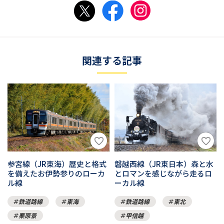
関連する記事
参宮線（JR東海）歴史と格式
磐越西線（JR東日本）森と水
を備えたお伊勢参りのローカ
とロマンを感じながら走るロ
ル線
ーカル線
鉄道路線
東海
鉄道路線
東北
栗原景
甲信越