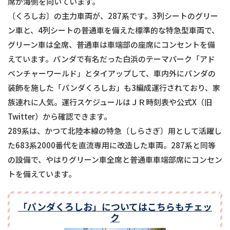
席が海側を向いています。
〔くろしお〕の主力車両が、287系です。3列シートのグリー
ン車と、4列シートの普通車を備えた標準的な特急型車両で、
グリーン車は全席、普通車は車端部の座席にコンセントを備
えています。パンダで有名だった白浜のテーマパーク「アド
ベンチャーワールド」とタイアップして、車内外にパンダの
装飾を施した「パンダくろしお」も3編成運行されており、家
族連れに人気。運行スケジュールはＪＲ時刻表や公式X（旧
Twitter）から確認できます。
289系は、かつて北陸本線の特急〔しらさぎ〕用として活躍し
た683系2000番代を直流専用に改造した車両。287系と同等
の設備で、やはりグリーン車全席と普通車車端部席にコンセン
トを備えています。
「パンダくろしお」についてはこちらもチェッ
ク