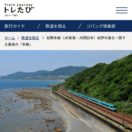
旅行ガイド
鉄道を知る
ジパング倶楽部
ホーム
鉄道を知る
紀勢本線（JR東海・JR西日本）紀伊半島を一周す
きっぷ情報
ニュース
イベント
る最後の「本線」
検索
トレたびのススメ
お気に入り
お問い合わせ
Global