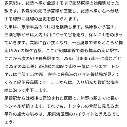
多気駅は、紀勢本線が全通するまで紀勢東線の始発駅だった
駅です。多気駅の先で参宮線が直進し、紀勢本線が右へ分岐
する線形に路線の歴史を感じられます。
列車は、志摩半島のつけ根を横断します。栃原駅から宮川、
三瀬谷駅からは大内山川に沿って谷を走り、徐々に山をのぼっ
ていきます。次第に谷が狭くなり、一番奥まで来たところが標
高192ｍの梅ケ谷駅。ここが紀勢本線で最も標高の高い駅で、
ここから次の紀伊長島駅まで、25‰（1000ｍ水平に進むごと
に25mの高低差）の連続急勾配で山を一気に下ります。トン
ネルは全部で13カ所。左手に長島港のハマチ養殖場が見えて
くると紀伊長島駅です。ここからは、入り組んだ複雑な海岸
線に沿って南下します。
尾鷲駅からは戦後に建設された区間で、熊野市駅までは長い
トンネルが続きます。それでも、トンネルの合間に見える太
平洋の雄大な眺めは、JR東海区間のハイライトと言えるでし
ょう。