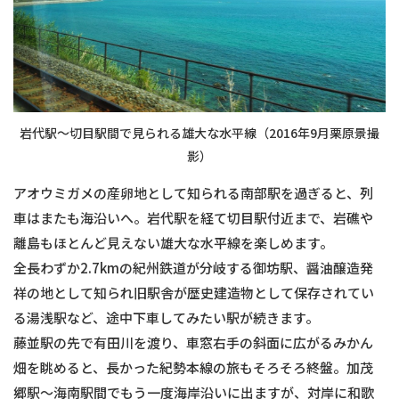
岩代駅～切目駅間で見られる雄大な水平線（2016年9月栗原景撮
影）
アオウミガメの産卵地として知られる南部駅を過ぎると、列
車はまたも海沿いへ。岩代駅を経て切目駅付近まで、岩礁や
離島もほとんど見えない雄大な水平線を楽しめます。
全長わずか2.7kmの紀州鉄道が分岐する御坊駅、醤油醸造発
祥の地として知られ旧駅舎が歴史建造物として保存されてい
る湯浅駅など、途中下車してみたい駅が続きます。
藤並駅の先で有田川を渡り、車窓右手の斜面に広がるみかん
畑を眺めると、長かった紀勢本線の旅もそろそろ終盤。加茂
郷駅〜海南駅間でもう一度海岸沿いに出ますが、対岸に和歌