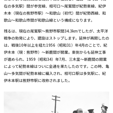
在の多気駅）間が参宮線、相可口〜尾鷲間が紀勢東線、紀伊
木本（現在の熊野市駅）〜和歌山（初代）間が紀勢西線、和
歌山〜和歌山市間が和歌山線という構成になります。
残るは、現在の尾鷲駅〜熊野市駅間34.3kmでしたが、太平洋
戦争の勃発により、建設はストップします。延伸が再開したの
は、戦後10年以上を経た1956（昭和31）年4月のことで、紀
伊木本（現：熊野市）〜新鹿間が開業。東側からも延伸工事
が進められ、1959（昭和34）年7月、三木里〜新鹿間の開業
によって紀勢本線はついに全通を果たしたのです。この時、亀
山〜多気間が紀勢本線に編入され、相可口駅は多気駅に、紀
伊木本駅は熊野市駅に改称されました。