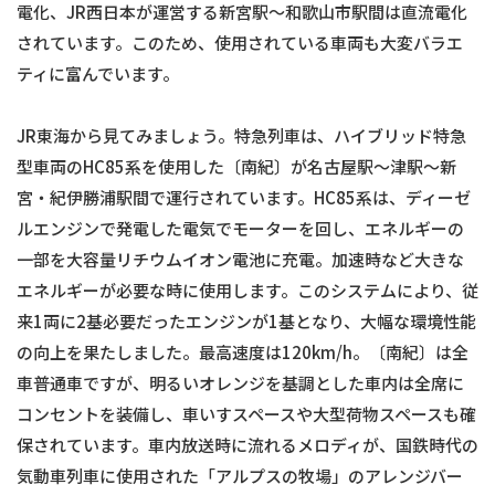
電化、JR西日本が運営する新宮駅〜和歌山市駅間は直流電化
されています。このため、使用されている車両も大変バラエ
ティに富んでいます。
JR東海から見てみましょう。特急列車は、ハイブリッド特急
型車両のHC85系を使用した〔南紀〕が名古屋駅〜津駅〜新
宮・紀伊勝浦駅間で運行されています。HC85系は、ディーゼ
ルエンジンで発電した電気でモーターを回し、エネルギーの
一部を大容量リチウムイオン電池に充電。加速時など大きな
エネルギーが必要な時に使用します。このシステムにより、従
来1両に2基必要だったエンジンが1基となり、大幅な環境性能
の向上を果たしました。最高速度は120km/h。〔南紀〕は全
車普通車ですが、明るいオレンジを基調とした車内は全席に
コンセントを装備し、車いすスペースや大型荷物スペースも確
保されています。車内放送時に流れるメロディが、国鉄時代の
気動車列車に使用された「アルプスの牧場」のアレンジバー