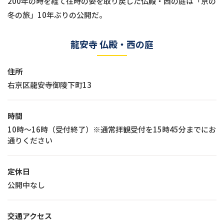
200年の時を経て往時の姿を取り戻した仏殿・西の庭は「京の
冬の旅」10年ぶりの公開だ。
龍安寺 仏殿・西の庭
住所
右京区龍安寺御陵下町13
時間
10時～16時（受付終了）※通常拝観受付を15時45分までにお
通りください
定休日
公開中なし
交通アクセス