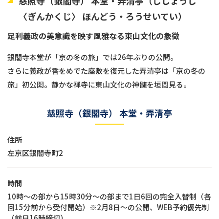
慈照寺（銀閣寺） 本堂・弄清亭（じしょうじ
〈ぎんかくじ〉 ほんどう・ろうせいてい）
足利義政の美意識を映す風雅なる東山文化の象徴
銀閣寺本堂が「京の冬の旅」では26年ぶりの公開。
さらに義政が香をめでた座敷を復元した弄清亭は「京の冬の
旅」初公開。静かな禅寺に東山文化の神髄を垣間見る。
慈照寺（銀閣寺） 本堂・弄清亭
住所
左京区銀閣寺町2
時間
10時～の部から15時30分～の部まで1日6回の完全入替制（各
回15分前から受付開始）※2月8日～の公開、WEB予約優先制
（前日16時締切）