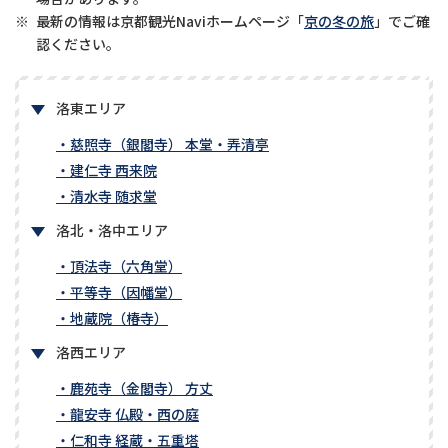
※
最新の情報は京都観光Naviホームページ「
京の冬の旅
」でご確
認ください。
洛東エリア
・慈照寺（銀閣寺） 本堂・弄清亭
・建仁寺 西来院
・清水寺 随求堂
洛北・洛中エリア
・頂法寺（六角堂）
・平等寺（因幡堂）
・地蔵院（椿寺）
洛西エリア
・鹿苑寺（金閣寺） 方丈
・龍安寺 仏殿・西の庭
・仁和寺 経蔵・五重塔