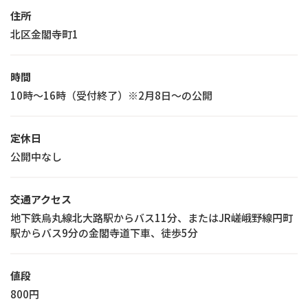
住所
北区金閣寺町1
時間
10時～16時（受付終了）※2月8日～の公開
定休日
公開中なし
交通アクセス
地下鉄烏丸線北大路駅からバス11分、またはJR嵯峨野線円町
駅からバス9分の金閣寺道下車、徒歩5分
値段
800円