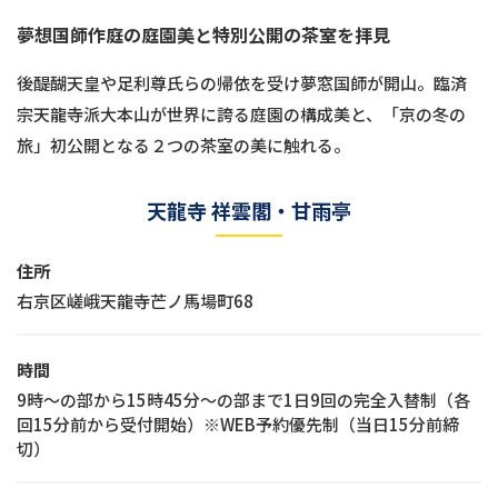
夢想国師作庭の庭園美と特別公開の茶室を拝見
後醍醐天皇や足利尊氏らの帰依を受け夢窓国師が開山。臨済
宗天龍寺派大本山が世界に誇る庭園の構成美と、「京の冬の
旅」初公開となる２つの茶室の美に触れる。
天龍寺 祥雲閣・甘雨亭
住所
右京区嵯峨天龍寺芒ノ馬場町68
時間
9時～の部から15時45分～の部まで1日9回の完全入替制（各
回15分前から受付開始）※WEB予約優先制（当日15分前締
切）