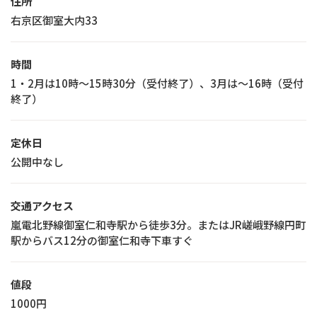
住所
右京区御室大内33
時間
1・2月は10時～15時30分（受付終了）、3月は～16時（受付
終了）
定休日
公開中なし
交通アクセス
嵐電北野線御室仁和寺駅から徒歩3分。またはJR嵯峨野線円町
駅からバス12分の御室仁和寺下車すぐ
値段
1000円