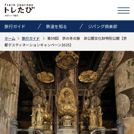
旅行ガイド
鉄道を知る
ジパング倶楽部
ホーム
旅行ガイド
第59回 京の冬の旅 非公開文化財特別公開【京
きっぷ情報
ニュース
イベント
都デスティネーションキャンペーン2025】
検索
トレたびのススメ
お気に入り
お問い合わせ
Global