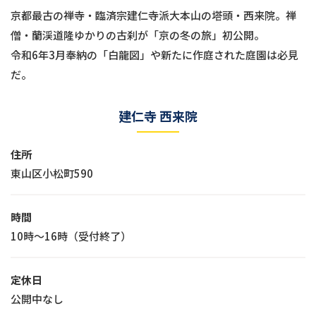
京都最古の禅寺・臨済宗建仁寺派大本山の塔頭・西来院。禅
僧・蘭渓道隆ゆかりの古刹が「京の冬の旅」初公開。
令和6年3月奉納の「白龍図」や新たに作庭された庭園は必見
だ。
建仁寺 西来院
住所
東山区小松町590
時間
10時～16時（受付終了）
定休日
公開中なし