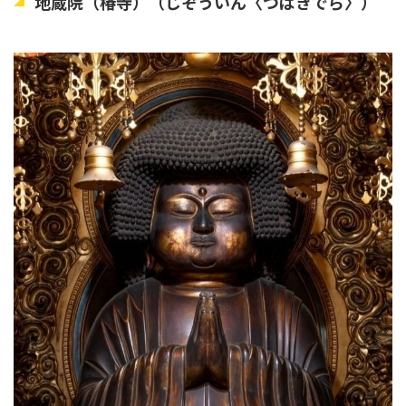
地蔵院（椿寺）（じぞういん〈つばきでら〉）