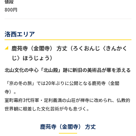
値段
800円
洛西エリア
鹿苑寺（金閣寺） 方丈（ろくおんじ〈きんかく
じ〉ほうじょう）
北山文化の中心「北山殿」跡に新旧の美術品が華を添える
「京の冬の旅」では20年ぶりに公開となる鹿苑寺（金閣
寺）。
室町幕府3代将軍・足利義満の山荘が禅寺に改められ、仏教的
世界観に根差した文化芸術が今も息づく。
鹿苑寺（金閣寺） 方丈