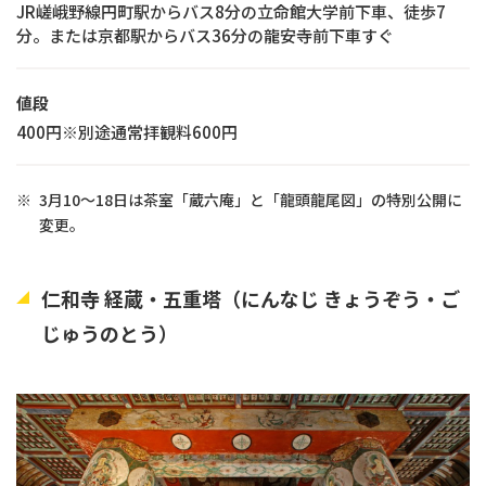
JR嵯峨野線円町駅からバス8分の立命館大学前下車、徒歩7
分。または京都駅からバス36分の龍安寺前下車すぐ
値段
400円※別途通常拝観料600円
※
3月10～18日は茶室「蔵六庵」と「龍頭龍尾図」の特別公開に
変更。
仁和寺 経蔵・五重塔（にんなじ きょうぞう・ご
じゅうのとう）