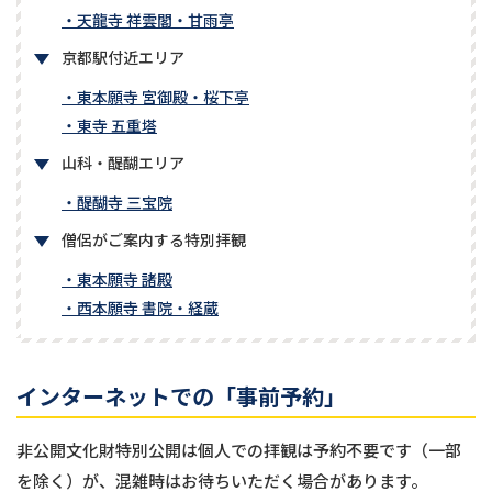
・天龍寺 祥雲閣・甘雨亭
京都駅付近エリア
・東本願寺 宮御殿・桜下亭
・東寺 五重塔
山科・醍醐エリア
・醍醐寺 三宝院
僧侶がご案内する特別拝観
・東本願寺 諸殿
・西本願寺 書院・経蔵
インターネットでの「事前予約」
非公開文化財特別公開は個人での拝観は予約不要です（一部
を除く）が、混雑時はお待ちいただく場合があります。