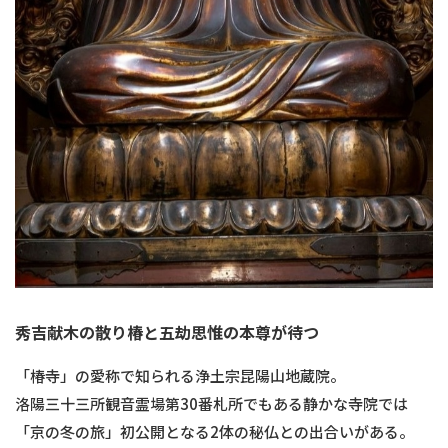
秀吉献木の散り椿と五劫思惟の本尊が待つ
「椿寺」の愛称で知られる浄土宗昆陽山地蔵院。
洛陽三十三所観音霊場第30番札所でもある静かな寺院では
「京の冬の旅」初公開となる2体の秘仏との出合いがある。