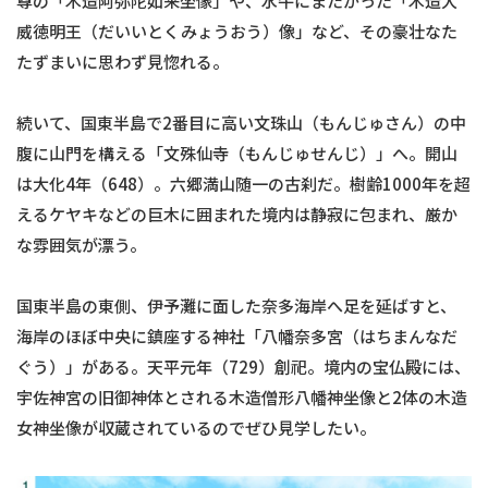
尊の「木造阿弥陀如来坐像」や、水牛にまたがった「木造大
威徳明王（だいいとくみょうおう）像」など、その豪壮なた
たずまいに思わず見惚れる。
続いて、国東半島で2番目に高い文珠山（もんじゅさん）の中
腹に山門を構える「文殊仙寺（もんじゅせんじ）」へ。開山
は大化4年（648）。六郷満山随一の古刹だ。樹齢1000年を超
えるケヤキなどの巨木に囲まれた境内は静寂に包まれ、厳か
な雰囲気が漂う。
国東半島の東側、伊予灘に面した奈多海岸へ足を延ばすと、
海岸のほぼ中央に鎮座する神社「八幡奈多宮（はちまんなだ
ぐう）」がある。天平元年（729）創祀。境内の宝仏殿には、
宇佐神宮の旧御神体とされる木造僧形八幡神坐像と2体の木造
女神坐像が収蔵されているのでぜひ見学したい。